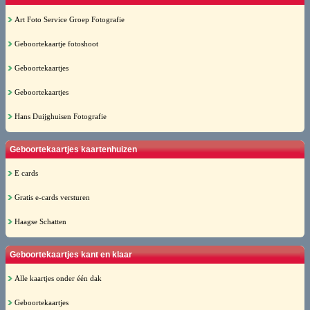
Art Foto Service Groep Fotografie
Geboortekaartje fotoshoot
Geboortekaartjes
Geboortekaartjes
Hans Duijghuisen Fotografie
Geboortekaartjes kaartenhuizen
E cards
Gratis e-cards versturen
Haagse Schatten
Geboortekaartjes kant en klaar
Alle kaartjes onder één dak
Geboortekaartjes