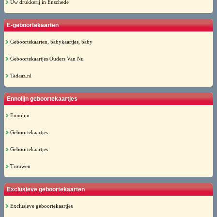
Uw drukkerij in Enschede
E-geboortekaarten
Geboortekaarten, babykaartjes, baby
Geboortekaartjes Ouders Van Nu
Tadaaz.nl
Ennolijn geboortekaartjes
Ennolijn
Geboortekaartjes
Geboortekaartjes
Trouwen
Exclusieve geboortekaarten
Exclusieve geboortekaartjes